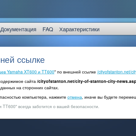
Документация
FAQ
Характеристики
ней ссылке
цев Yamaha XT600 и TT600
" по внешней ссылке
/cityofstanton.net/c
 содержимое сайта
/cityofstanton.net/city-of-stanton-city-news.as
данных на сторонних сайтах.
зопасностью компьютера, нажмите
отмена
, иначе вы будете перем
 TT600" всегда заботится о вашей безопасности.