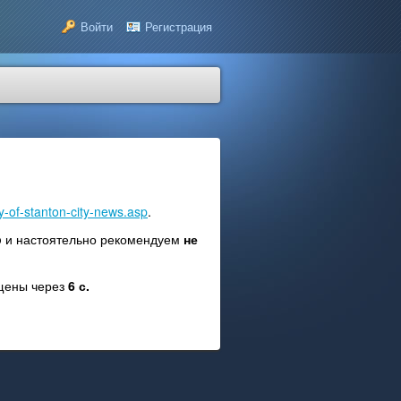
Войти
Регистрация
ity-of-stanton-city-news.asp
.
p
и настоятельно рекомендуем
не
ещены через
6
с.