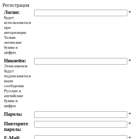
Регистрация
Логин:
*
Будет
использоваться
при
авторизации.
Только
латинские
буквы и
цифры.
Никнейм:
*
Этим именем
будут
подписываться
ваши
сообщения.
Русские и
английские
буквы и
цифры.
Пароль:
*
Повторите
*
пароль:
E-Mail:
*