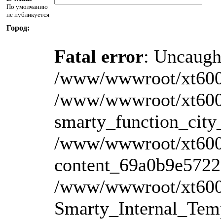
По умолчанию
не публикуется
Город:
Fatal error
: Uncaught
/www/wwwroot/xt600.ru
/www/wwwroot/xt600.
smarty_function_city
/www/wwwroot/xt600.r
content_69a0b9e5722
/www/wwwroot/xt600.r
Smarty_Internal_Temp