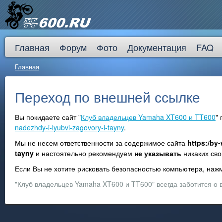
Главная
Форум
Фото
Документация
FAQ
Главная
Переход по внешней ссылке
Вы покидаете сайт "
Клуб владельцев Yamaha XT600 и TT600
"
nadezhdy-i-lyubvi-zagovory-i-tayny
.
Мы не несем ответственности за содержимое сайта
https:/by
tayny
и настоятельно рекомендуем
не указывать
никаких сво
Если Вы не хотите рисковать безопасностью компьютера, на
"Клуб владельцев Yamaha XT600 и TT600" всегда заботится о 