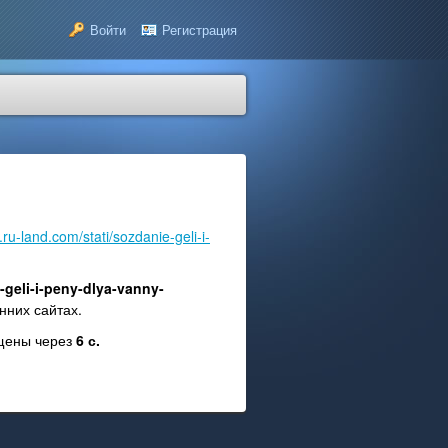
Войти
Регистрация
a.ru-land.com/stati/sozdanie-geli-i-
e-geli-i-peny-dlya-vanny-
нних сайтах.
ещены через
6
с.