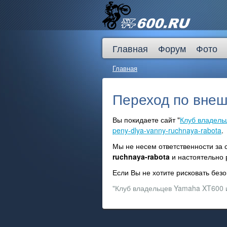
Главная
Форум
Фото
Главная
Переход по внеш
Вы покидаете сайт "
Клуб владель
peny-dlya-vanny-ruchnaya-rabota
.
Мы не несем ответственности за
ruchnaya-rabota
и настоятельно
Если Вы не хотите рисковать бе
"Клуб владельцев Yamaha XT600 и