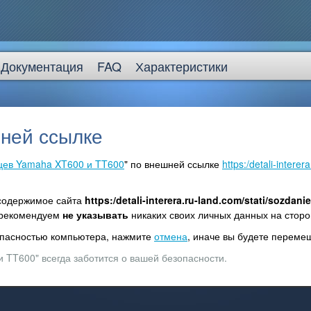
Документация
FAQ
Характеристики
ней ссылке
цев Yamaha XT600 и TT600
" по внешней ссылке
https:/detali-interer
 содержимое сайта
https:/detali-interera.ru-land.com/stati/sozdani
 рекомендуем
не указывать
никаких своих личных данных на сторо
зопасностью компьютера, нажмите
отмена
, иначе вы будете перем
 TT600" всегда заботится о вашей безопасности.