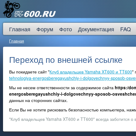
Главная
Форум
Фото
Документация
FAQ
Главная
Переход по внешней ссылке
Вы покидаете сайт "
Клуб владельцев Yamaha XT600 и TT600
"
tehnologiya-energosberegayushchiy-i-dolgovechnyy-sposob-osve
Мы не несем ответственности за содержимое сайта
https:/do
energosberegayushchiy-i-dolgovechnyy-sposob-osveshche
данных на сторонних сайтах.
Если Вы не хотите рисковать безопасностью компьютера, на
"Клуб владельцев Yamaha XT600 и TT600" всегда заботится о 