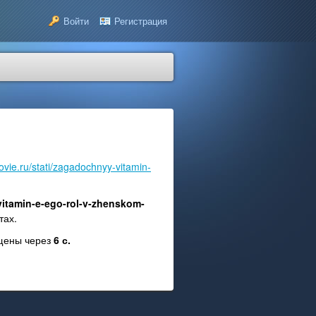
Войти
Регистрация
ovie.ru/stati/zagadochnyy-vitamin-
vitamin-e-ego-rol-v-zhenskom-
тах.
ещены через
6
с.