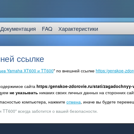
Документация
FAQ
Характеристики
ней ссылке
цев Yamaha XT600 и TT600
" по внешней ссылке
https:/genskoe-zdor
 содержимое сайта
https:/genskoe-zdorovie.ru/stati/zagadochnyy-
ндуем
не указывать
никаких своих личных данных на сторонних сай
зопасностью компьютера, нажмите
отмена
, иначе вы будете перем
 TT600" всегда заботится о вашей безопасности.