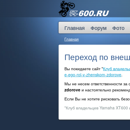
Главная
Форум
Фото
Главная
Переход по внеш
Вы покидаете сайт "
Клуб владель
e-ego-rol-v-zhenskom-zdorove
.
Мы не несем ответственности за
zdorove
и настоятельно рекоме
Если Вы не хотите рисковать бе
"Клуб владельцев Yamaha XT600 и