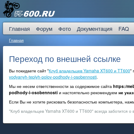
Главная
Форум
Фото
Документация
FAQ
Главная
Переход по внешней ссылке
Вы покидаете сайт "
Клуб владельцев Yamaha XT600 и TT600
"
vodyanyh-teplyh-polov-podhody-i-osobennosti
.
Мы не несем ответственности за содержимое сайта
https:/me
podhody-i-osobennosti
и настоятельно рекомендуем
не ука
Если Вы не хотите рисковать безопасностью компьютера, на
"Клуб владельцев Yamaha XT600 и TT600" всегда заботится о 