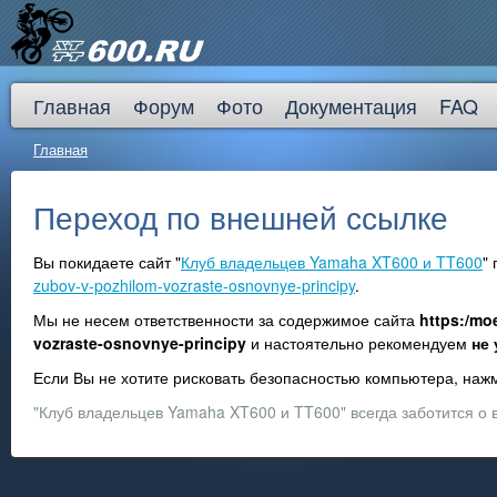
Главная
Форум
Фото
Документация
FAQ
Главная
Переход по внешней ссылке
Вы покидаете сайт "
Клуб владельцев Yamaha XT600 и TT600
"
zubov-v-pozhilom-vozraste-osnovnye-principy
.
Мы не несем ответственности за содержимое сайта
https:/mo
vozraste-osnovnye-principy
и настоятельно рекомендуем
не
Если Вы не хотите рисковать безопасностью компьютера, на
"Клуб владельцев Yamaha XT600 и TT600" всегда заботится о 