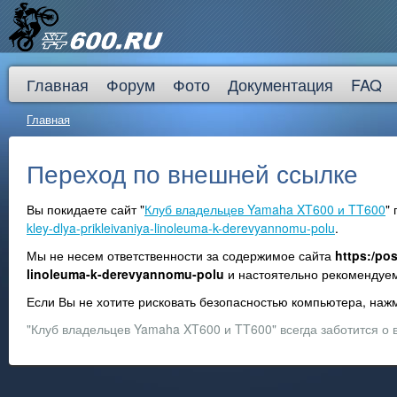
Главная
Форум
Фото
Документация
FAQ
Главная
Переход по внешней ссылке
Вы покидаете сайт "
Клуб владельцев Yamaha XT600 и TT600
"
kley-dlya-prikleivaniya-linoleuma-k-derevyannomu-polu
.
Мы не несем ответственности за содержимое сайта
https:/pos
linoleuma-k-derevyannomu-polu
и настоятельно рекоменду
Если Вы не хотите рисковать безопасностью компьютера, на
"Клуб владельцев Yamaha XT600 и TT600" всегда заботится о 