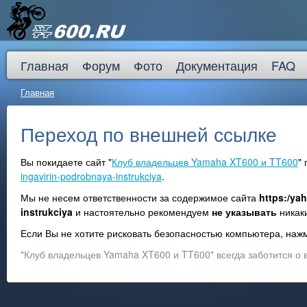
Главная
Форум
Фото
Документация
FAQ
Главная
Переход по внешней ссылке
Вы покидаете сайт "
Клуб владельцев Yamaha XT600 и TT600
"
ingavirin-podrobnaya-instrukciya
.
Мы не несем ответственности за содержимое сайта
https:/ya
instrukciya
и настоятельно рекомендуем
не указывать
никаки
Если Вы не хотите рисковать безопасностью компьютера, на
"Клуб владельцев Yamaha XT600 и TT600" всегда заботится о 