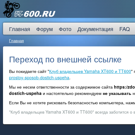
Главная
Форум
Фото
Документация
FAQ
Главная
Переход по внешней ссылке
Вы покидаете сайт "
Клуб владельцев Yamaha XT600 и TT600
"
prostoy-sposob-dostich-uspeha
.
Мы не несем ответственности за содержимое сайта
https:/zdo
dostich-uspeha
и настоятельно рекомендуем
не указывать
н
Если Вы не хотите рисковать безопасностью компьютера, на
"Клуб владельцев Yamaha XT600 и TT600" всегда заботится о 