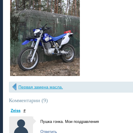
Первая замена масла.
Комментарии (
9
)
Zeiss
#
Пушка гонка. Мои поздравления
Ответить