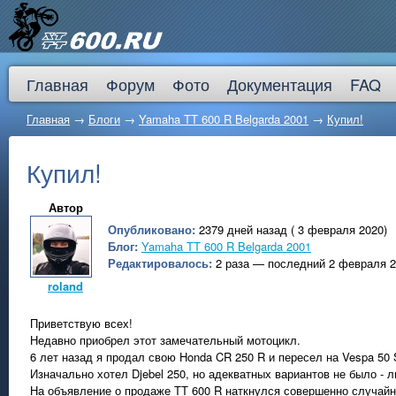
Главная
Форум
Фото
Документация
FAQ
Главная
→
Блоги
→
Yamaha TT 600 R Belgarda 2001
→
Купил!
Купил!
Автор
Опубликовано:
2379 дней назад ( 3 февраля 2020)
Блог:
Yamaha TT 600 R Belgarda 2001
Редактировалось:
2 раза — последний 2 февраля 
roland
Приветствую всех!
Недавно приобрел этот замечательный мотоцикл.
6 лет назад я продал свою Honda CR 250 R и пересел на Vespa 50 S
Изначально хотел Djebel 250, но адекватных вариантов не было - л
На объявление о продаже ТТ 600 R наткнулся совершенно случайно