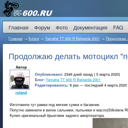
Главная
Форум
Фото
Документация
FAQ
Главная
→
Блоги
→
Yamaha TT 600 R Belgarda 2001
→
Продолжаю д
Продолжаю делать мотоцикл "п
Автор
Опубликовано:
2349 дней назад ( 5 марта 2020)
Блог:
Yamaha TT 600 R Belgarda 2001
Редактировалось:
6 раз — последний 4 марта 2020
roland
Изготовили тут рамки под мягкие сумки и багажник.
Попутно заменили в вилке сальники, пыльники и масло(Silkolene R
Купил оригинальный брызговик заднего амортизатора.